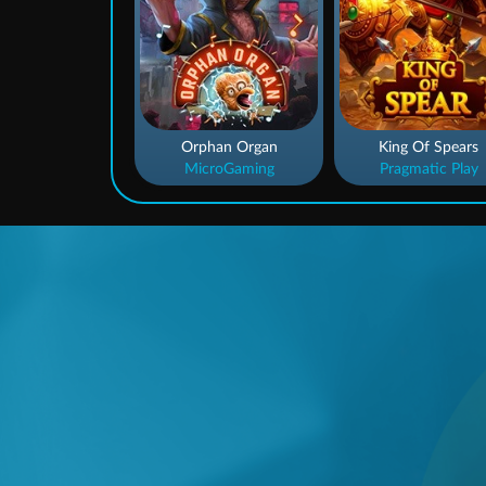
Orphan Organ
King Of Spears
MicroGaming
Pragmatic Play