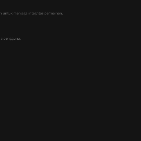
n untuk menjaga integritas permainan.
mua pengguna.