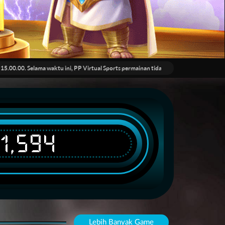
 Selama waktu ini, PP Virtual Sports permainan tidak akan tersedia. Kami memohon
71,594