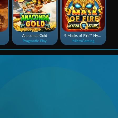
Anaconda Gold
9 Masks of Fire™ HyperSpins™
Pragmatic Play
MicroGaming