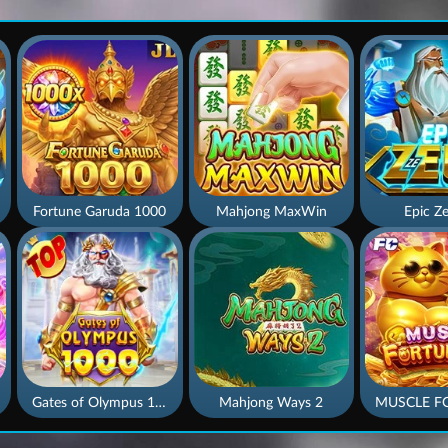
Fortune Garuda 1000
Mahjong MaxWin
Epic Z
Gates of Olympus 1000
Mahjong Ways 2