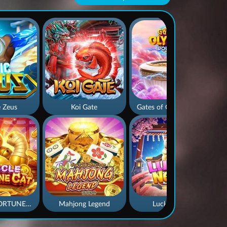
Lebih Banyak Game
e Zeus
Koi Gate
Gates of Olympus Roulette
MUSCLE FORTUNE CAT
Mahjong Legend
Lucky Neko