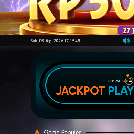
Sab, 08-Agt-2026 17.15.49
Pemeliharaan Terjadw
JACKPOT
PLAY