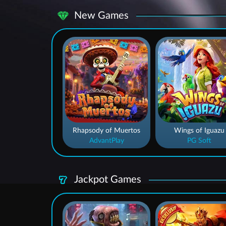
New Games
Rhapsody of Muertos
Wings of Iguazu
AdvantPlay
PG Soft
Jackpot Games