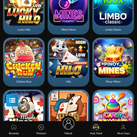
Lucky Hilo
Mines Neon
Limbo Classic
Chicken Run
Hilo
Pinoy Mines
Beranda
Promosi
Masuk
Hub. Kami
Akun Saya
Mines Maple
Hilo Gold Rush
Candy Mines