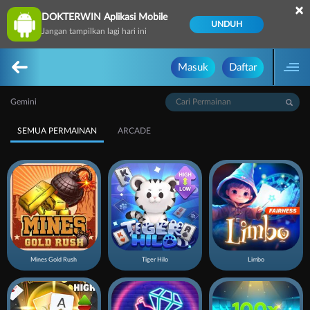
×
DOKTERWIN Aplikasi Mobile
UNDUH
Jangan tampilkan lagi hari ini
Masuk
Daftar
Gemini
SEMUA PERMAINAN
ARCADE
Mines Gold Rush
Tiger Hilo
Limbo