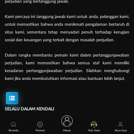
perjudian yang bertanggung jawab.
Kami percaya ini tanggung jawab kami untuk anda, pelanggan kami,
untuk memastikan bahwa anda menikmati pengalaman bertaruh di
situs kami, sementara tetap menyadari penuh terhadap kerugian
sosial dan keuangan yang terkait dengan masalah perjudian.
Dalam rangka membantu pemain kami dalam pertanggunjawaban
perjudian, kami memastikan bahwa semua staf kami memiliki
kesadaran pertanggunjawaban perjudian. Silahkan menghubungi
kami jika anda membutuhkan informasi atau bantuan lebih lanjut.
SELALU DALAM KENDALI
Sementara mayoritas dari pelanggan kami bermain dalam
Beranda
Promosi
Masuk
Hub. Kami
Akun Saya
kemampuan mereka namun untuk beberapa orang akan lebih sulit