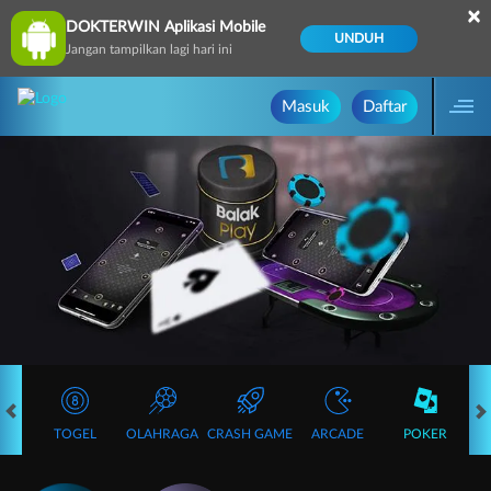
×
DOKTERWIN Aplikasi Mobile
UNDUH
Jangan tampilkan lagi hari ini
Masuk
Daftar
E
TOGEL
OLAHRAGA
CRASH GAME
ARCADE
POKER
E