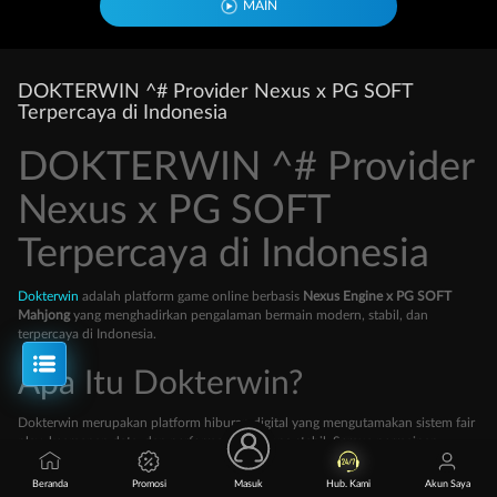
MAIN
DOKTERWIN ^# Provider Nexus x PG SOFT
Terpercaya di Indonesia
DOKTERWIN ^# Provider
Nexus x PG SOFT
Terpercaya di Indonesia
Dokterwin
adalah platform game online berbasis
Nexus Engine x PG SOFT
Mahjong
yang menghadirkan pengalaman bermain modern, stabil, dan
terpercaya di Indonesia.
Apa Itu Dokterwin?
Dokterwin merupakan platform hiburan digital yang mengutamakan sistem fair
play, keamanan data, dan performa server yang stabil. Semua permainan
dirancang untuk memberikan pengalaman yang adil tanpa manipulasi hasil.
Beranda
Promosi
Masuk
Hub. Kami
Akun Saya