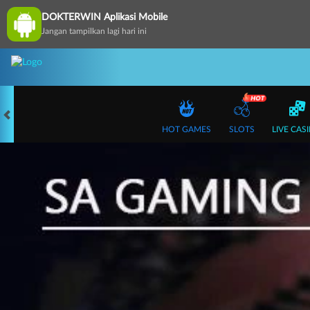
DOKTERWIN Aplikasi Mobile
Jangan tampilkan lagi hari ini
HOT GAMES
SLOTS
LIVE CAS