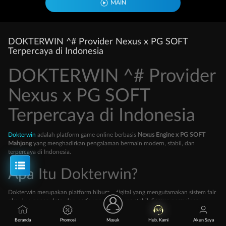
MAIN
DOKTERWIN ^# Provider Nexus x PG SOFT
Terpercaya di Indonesia
DOKTERWIN ^# Provider
Nexus x PG SOFT
Terpercaya di Indonesia
Dokterwin
adalah platform game online berbasis
Nexus Engine x PG SOFT
Mahjong
yang menghadirkan pengalaman bermain modern, stabil, dan
terpercaya di Indonesia.
Apa Itu Dokterwin?
Dokterwin merupakan platform hiburan digital yang mengutamakan sistem fair
play, keamanan data, dan performa server yang stabil. Semua permainan
dirancang untuk memberikan pengalaman yang adil tanpa manipulasi hasil.
Beranda
Promosi
Masuk
Hub. Kami
Akun Saya