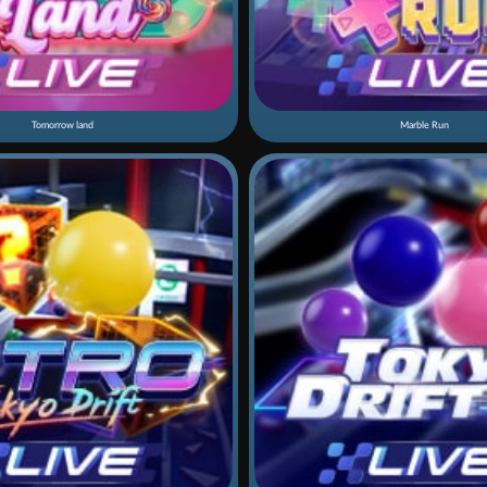
Tomorrow land
Marble Run