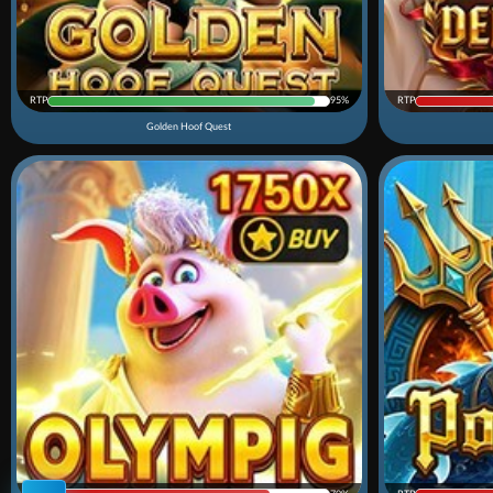
RTP
95%
RTP
Golden Hoof Quest