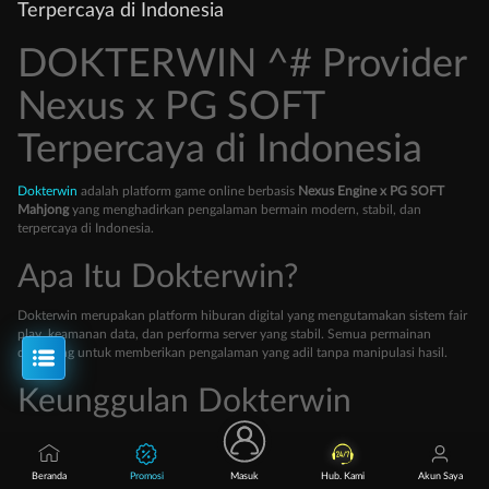
Terpercaya di Indonesia
DOKTERWIN ^# Provider
Nexus x PG SOFT
Terpercaya di Indonesia
Dokterwin
adalah platform game online berbasis
Nexus Engine x PG SOFT
Mahjong
yang menghadirkan pengalaman bermain modern, stabil, dan
terpercaya di Indonesia.
Apa Itu Dokterwin?
Dokterwin merupakan platform hiburan digital yang mengutamakan sistem fair
play, keamanan data, dan performa server yang stabil. Semua permainan
dirancang untuk memberikan pengalaman yang adil tanpa manipulasi hasil.
Keunggulan Dokterwin
Provider Terverifikasi
- Nexus Engine x PG SOFT Mahjong
Keamanan Tinggi
- Sistem enkripsi modern untuk perlindungan data
Fair Play System
- Hasil permainan transparan
Beranda
Promosi
Masuk
Hub. Kami
Akun Saya