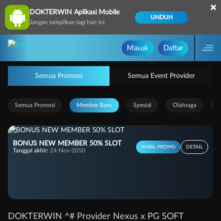
×
DOKTERWIN Aplikasi Mobile
UNDUH
Jangan tampilkan lagi hari ini
Masuk
Daftar
Semua Promosi
Semua Event Provider
Semua Promosi
Member Baru
Spesial
Olahraga
L
BONUS NEW MEMBER 50% SLOT
AMBIL PROMO
DETAIL
Tanggal akhir:
24-Nov-2050
DOKTERWIN ^# Provider Nexus x PG SOFT