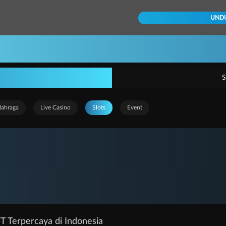
UND
S
lahraga
Live Casino
Slots
Event
Terpercaya di Indonesia