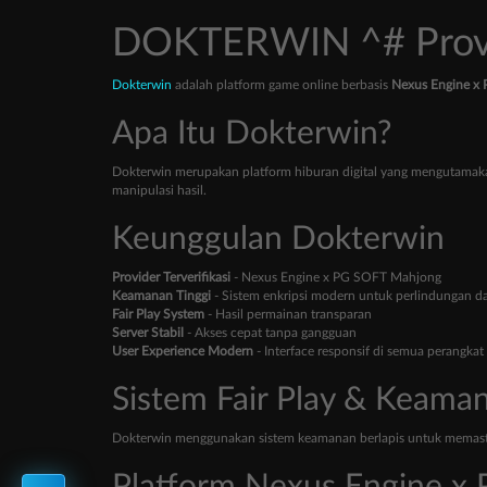
DOKTERWIN ^# Provid
Dokterwin
adalah platform game online berbasis
Nexus Engine x
Apa Itu Dokterwin?
Dokterwin merupakan platform hiburan digital yang mengutamakan
manipulasi hasil.
Keunggulan Dokterwin
Provider Terverifikasi
- Nexus Engine x PG SOFT Mahjong
Keamanan Tinggi
- Sistem enkripsi modern untuk perlindungan d
Fair Play System
- Hasil permainan transparan
Server Stabil
- Akses cepat tanpa gangguan
User Experience Modern
- Interface responsif di semua perangkat
Sistem Fair Play & Keama
Dokterwin menggunakan sistem keamanan berlapis untuk memastikan