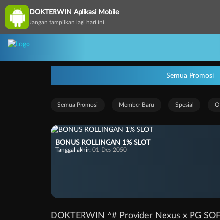
DOKTERWIN Aplikasi Mobile
Jangan tampilkan lagi hari ini
Semua Promosi
Semua Promosi
Member Baru
Spesial
O
BONUS ROLLINGAN 1% SLOT
Tanggal akhir:
01-Des-2050
DOKTERWIN ^# Provider Nexus x PG SOFT 