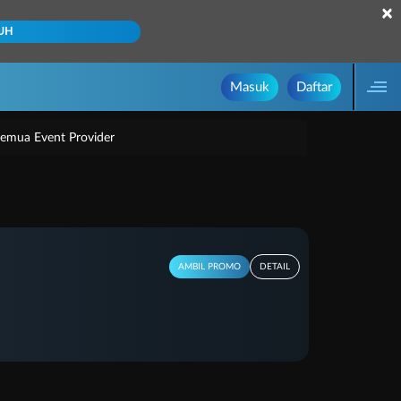
×
UH
Masuk
Daftar
emua Event Provider
AMBIL PROMO
DETAIL