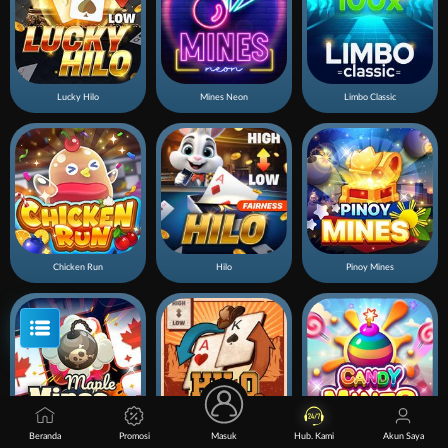
Lucky Hilo
Mines Neon
Limbo Classic
Chicken Run
Hilo
Pinoy Mines
Beranda
Promosi
Masuk
Hub. Kami
Akun Saya
Mines Maple
Hilo Gold Rush
Candy Mines