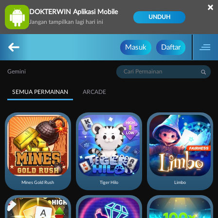
×
DOKTERWIN Aplikasi Mobile
UNDUH
Jangan tampilkan lagi hari ini
Masuk
Daftar
Gemini
SEMUA PERMAINAN
ARCADE
Mines Gold Rush
Tiger Hilo
Limbo