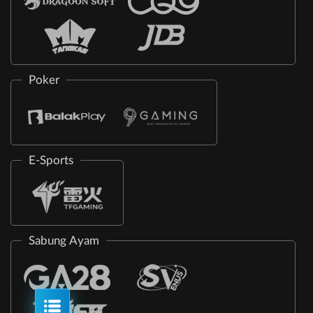
Poker
E-Sports
Sabung Ayam