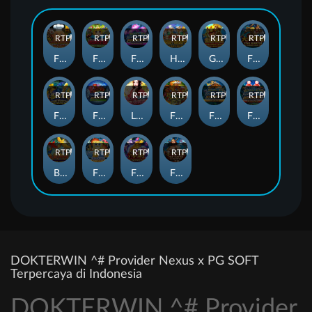
RTP
94%
RTP
91%
RTP
84%
RTP
89%
RTP
90%
RTP
87%
Fisherman's Wharf
Fish Hunter Insect Paradise
Fish Hunter 2 EX-Pro
Happy Fish 5
Golden Toad Fish Hunting
Fish Hunting: Da Sheng Nao Hai
RTP
79%
RTP
81%
RTP
89%
RTP
86%
RTP
84%
RTP
81%
Fish Hunting: Yao Qian Shu
Fish Hunter 2 EX-Novice
Lucky Wheel
Fish Hunter Monster Awaken
Fish Hunter 2 EX-Newbie
Fish Hunter 2 EX-My Club
RTP
83%
RTP
89%
RTP
81%
RTP
87%
Bird Paradise
Fish Hunter Spongebob
Fish Haiba
Fish Hunting: Li Kui Pi Yu
DOKTERWIN ^# Provider Nexus x PG SOFT
Terpercaya di Indonesia
DOKTERWIN ^# Provider