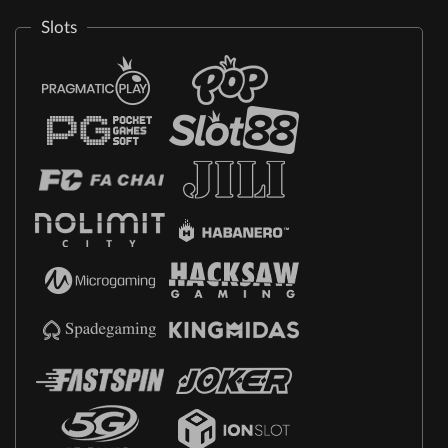
Slots