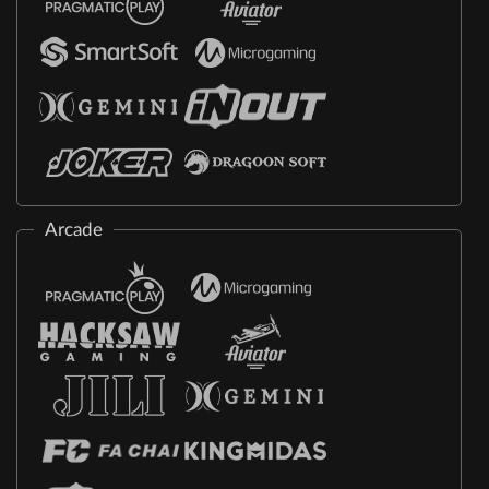
Arcade