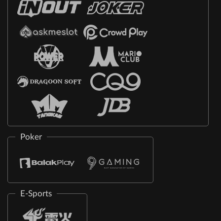
Poker
E-Sports