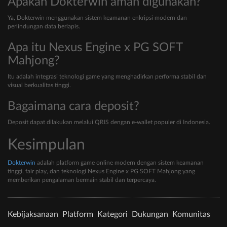
Apakah Dokterwin aman digunakan?
Ya, Dokterwin menggunakan sistem keamanan enkripsi modern dan
perlindungan data berlapis.
Apa itu Nexus Engine x PG SOFT
Mahjong?
Itu adalah integrasi teknologi game yang menghadirkan performa stabil dan
visual berkualitas tinggi.
Bagaimana cara deposit?
Deposit dapat dilakukan melalui QRIS dengan e-wallet populer di Indonesia.
Kesimpulan
Dokterwin
adalah platform game online modern dengan sistem keamanan
tinggi, fair play, dan teknologi Nexus Engine x PG SOFT Mahjong yang
memberikan pengalaman bermain stabil dan terpercaya.
Kebijaksanaan
Platform
Kategori
Dukungan
Komunitas