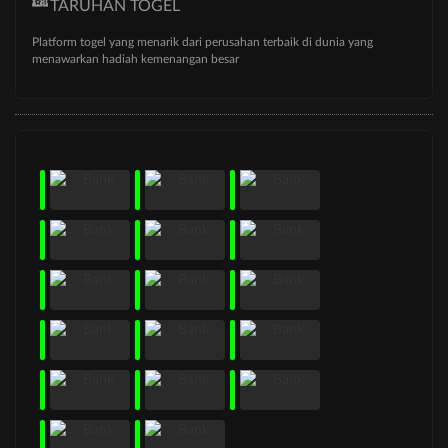
TARUHAN TOGEL
Platform togel yang menarik dari perusahan terbaik di dunia yang
menawarkan hadiah kemenangan besar