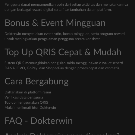
Pengguna dapat mengumpulkan poin dari setiap aktivitas dan menukarkannya
dengan berbagai reward digital serta fitur tambahan dalam platform.
Bonus & Event Mingguan
Dokterwin menyediakan event rutin, bonus mingguan, serta program reward
untuk meningkatkan pengalaman pengguna secara konsisten.
Top Up QRIS Cepat & Mudah
Sistem QRIS memungkinkan pengisian saldo menggunakan e-wallet seperti
DANA, OVO, GoPay, dan ShopeePay dengan proses cepat dan otomatis.
Cara Bergabung
Daftar akun di platform resmi
Verifikasi data pengguna
Top up menggunakan QRIS
Mulai menikmati fitur Dokterwin
FAQ - Dokterwin