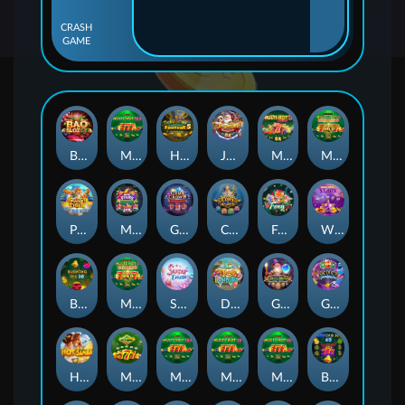
CRASH
GAME
Bao Slot 5X
Multi Hot 100
Habesha Fortune 5
Jingle Bell Bonanza
Multi Hot 5 Deluxe
Multi Hot 5 Super Wilds
Power Of Tiger
Multi Fruits Charging Wilds
Gems Crown Charging Wilds
Coins Of Atlantis
Foxy Hot 20
WildMultiStar
Burning Ice 10
Multi Hot 5 Burn Wilds
Sugar Fiesta
Dice Jungle
Gates Of Merlyn
Genie's Bonanza
HotSamba
Multi Hot Ways
Multi Hot 10
Multi Hot 20
Multi Hot 40
Burning Ice 40