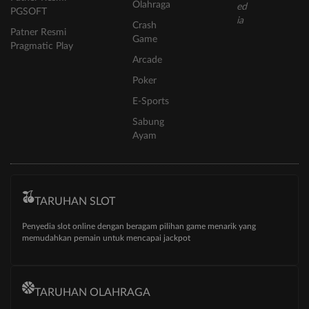
Olahraga
PGSOFT
Crash
Patner Resmi
Game
Pragmatic Play
Arcade
Poker
E-Sports
Sabung
Ayam
TARUHAN SLOT
Penyedia slot online dengan beragam pilihan game menarik yang
memudahkan pemain untuk mencapai jackpot
TARUHAN OLAHRAGA