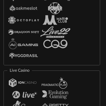
Live Casino