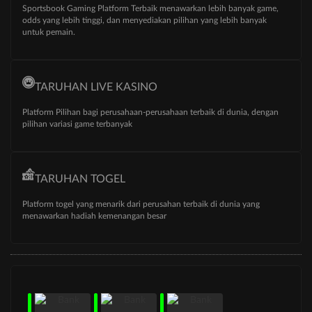
Sportsbook Gaming Platform Terbaik menawarkan lebih banyak game,
odds yang lebih tinggi, dan menyediakan pilihan yang lebih banyak
untuk pemain.
TARUHAN LIVE KASINO
Platform Pilihan bagi perusahaan-perusahaan terbaik di dunia, dengan
pilihan variasi game terbanyak
TARUHAN TOGEL
Platform togel yang menarik dari perusahan terbaik di dunia yang
menawarkan hadiah kemenangan besar