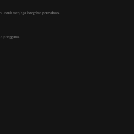
n untuk menjaga integritas permainan.
mua pengguna.