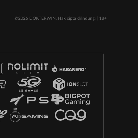
©2026 DOKTERWIN. Hak cipta dilindungi | 18+