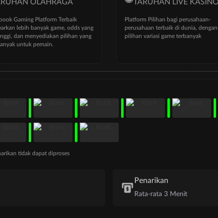
ARUHAN OLAHRAGA
TARUHAN LIVE KASIN
book Gaming Platform Terbaik
Platform Pilihan bagi perusahaan-
rkan lebih banyak game, odds yang
perusahaan terbaik di dunia, dengan
tinggi, dan menyediakan pilihan yang
pilihan variasi game terbanyak
banyak untuk pemain.
arikan tidak dapat diproses
Penarikan
Rata-rata 3 Menit