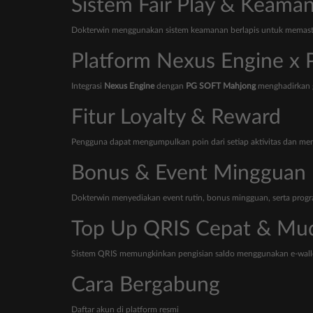
Sistem Fair Play & Keama
Dokterwin menggunakan sistem keamanan berlapis untuk memastikan
Platform Nexus Engine x
Integrasi
Nexus Engine
dengan
PG SOFT Mahjong
menghadirkan ga
Fitur Loyalty & Reward
Pengguna dapat mengumpulkan poin dari setiap aktivitas dan men
Bonus & Event Mingguan
Dokterwin menyediakan event rutin, bonus mingguan, serta prog
Top Up QRIS Cepat & Mu
Sistem QRIS memungkinkan pengisian saldo menggunakan e-wall
Cara Bergabung
Daftar akun di platform resmi