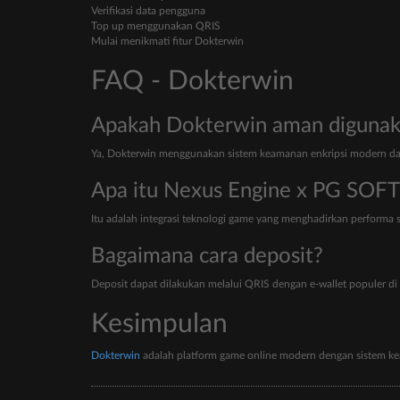
Verifikasi data pengguna
Top up menggunakan QRIS
Mulai menikmati fitur Dokterwin
FAQ - Dokterwin
Apakah Dokterwin aman diguna
Ya, Dokterwin menggunakan sistem keamanan enkripsi modern dan
Apa itu Nexus Engine x PG SOF
Itu adalah integrasi teknologi game yang menghadirkan performa sta
Bagaimana cara deposit?
Deposit dapat dilakukan melalui QRIS dengan e-wallet populer di 
Kesimpulan
Dokterwin
adalah platform game online modern dengan sistem kea