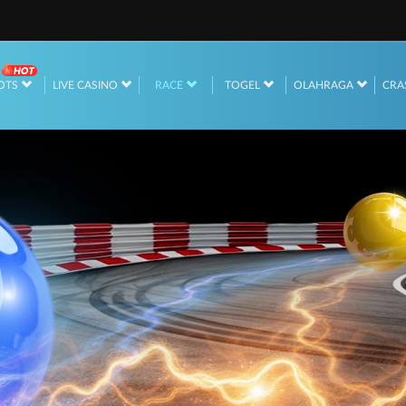
OTS
LIVE CASINO
RACE
TOGEL
OLAHRAGA
CRA