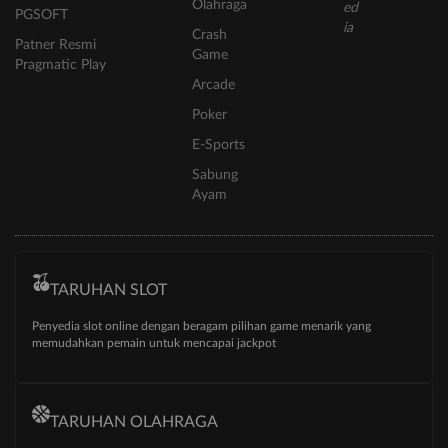
Olahraga
PGSOFT
Crash
Patner Resmi
Game
Pragmatic Play
Arcade
Poker
E-Sports
Sabung
Ayam
TARUHAN SLOT
Penyedia slot online dengan beragam pilihan game menarik yang
memudahkan pemain untuk mencapai jackpot
TARUHAN OLAHRAGA