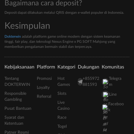
Bagaimana cara deposit?
Deposit dapat dilakukan melalui QRIS dengan e-wallet populer di Indonesia.
Kesimpulan
Dokterwin
adalah platform game online modern dengan sistem keamanan
tinggi, fair play, dan teknologi Nexus Engine x PG SOFT Mahjong yang
memberikan pengalaman bermain stabil dan terpercaya.
Kebijaksanaan
Platform
Kategori
Dukungan
Komunitas
Tentang
Promosi
Hot
+855972
Telegra
DOKTERWIN
Games
881593
m
Loyalty
Responsible
Slots
Line
Referral
Gambling
Live
Faceboo
Pusat Bantuan
Casino
k
Syarat dan
Race
Ketentuan
Togel
Patner Resmi