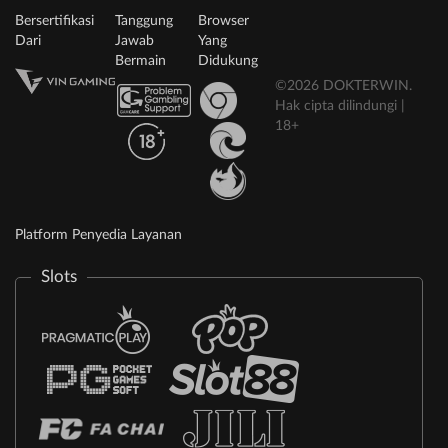
Bersertifikasi
Tanggung
Browser
Dari
Jawab
Yang
Bermain
Didukung
©2026 DOKTERWIN.
Hak cipta dilindungi |
18+
Platform Penyedia Layanan
Slots