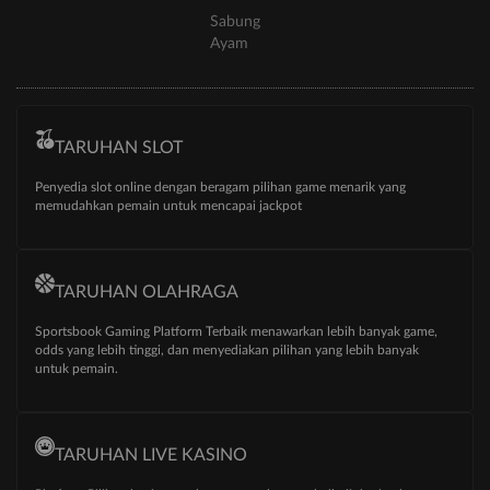
Sabung
Ayam
TARUHAN SLOT
Penyedia slot online dengan beragam pilihan game menarik yang
memudahkan pemain untuk mencapai jackpot
TARUHAN OLAHRAGA
Sportsbook Gaming Platform Terbaik menawarkan lebih banyak game,
odds yang lebih tinggi, dan menyediakan pilihan yang lebih banyak
untuk pemain.
TARUHAN LIVE KASINO