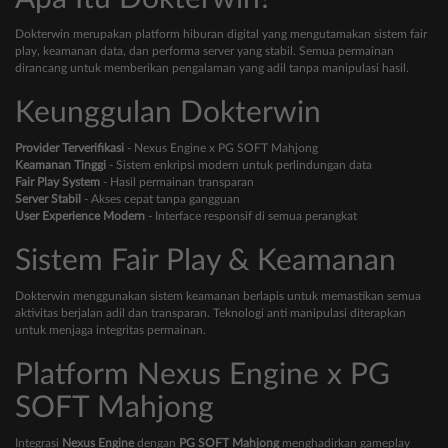
Dokterwin merupakan platform hiburan digital yang mengutamakan sistem fair
play, keamanan data, dan performa server yang stabil. Semua permainan
dirancang untuk memberikan pengalaman yang adil tanpa manipulasi hasil.
Keunggulan Dokterwin
Provider Terverifikasi
- Nexus Engine x PG SOFT Mahjong
Keamanan Tinggi
- Sistem enkripsi modern untuk perlindungan data
Fair Play System
- Hasil permainan transparan
Server Stabil
- Akses cepat tanpa gangguan
User Experience Modern
- Interface responsif di semua perangkat
Sistem Fair Play & Keamanan
Dokterwin menggunakan sistem keamanan berlapis untuk memastikan semua
aktivitas berjalan adil dan transparan. Teknologi anti manipulasi diterapkan
untuk menjaga integritas permainan.
Platform Nexus Engine x PG
SOFT Mahjong
Integrasi
Nexus Engine
dengan
PG SOFT Mahjong
menghadirkan gameplay