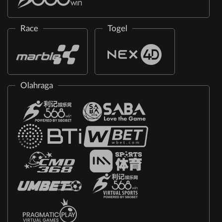
Race
Togel
Olahraga