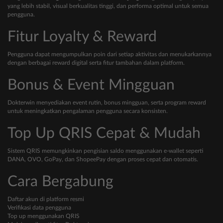
yang lebih stabil, visual berkualitas tinggi, dan performa optimal untuk semua
pengguna.
Fitur Loyalty & Reward
Pengguna dapat mengumpulkan poin dari setiap aktivitas dan menukarkannya
dengan berbagai reward digital serta fitur tambahan dalam platform.
Bonus & Event Mingguan
Dokterwin menyediakan event rutin, bonus mingguan, serta program reward
untuk meningkatkan pengalaman pengguna secara konsisten.
Top Up QRIS Cepat & Mudah
Sistem QRIS memungkinkan pengisian saldo menggunakan e-wallet seperti
DANA, OVO, GoPay, dan ShopeePay dengan proses cepat dan otomatis.
Cara Bergabung
Daftar akun di platform resmi
Verifikasi data pengguna
Top up menggunakan QRIS