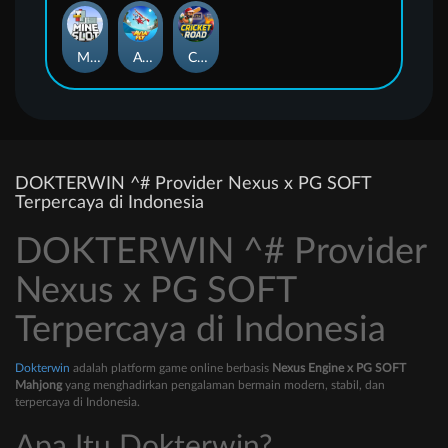
Mine Slot
AviaFly
Cricket Road
DOKTERWIN ^# Provider Nexus x PG SOFT
Terpercaya di Indonesia
DOKTERWIN ^# Provider
Nexus x PG SOFT
Terpercaya di Indonesia
Dokterwin
adalah platform game online berbasis
Nexus Engine x PG SOFT
Mahjong
yang menghadirkan pengalaman bermain modern, stabil, dan
terpercaya di Indonesia.
Apa Itu Dokterwin?