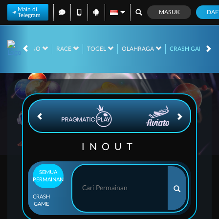
Main di
MASUK
DAF
Telegram
LIVE CASINO
RACE
TOGEL
OLAHRAGA
CRASH GAME
INOUT
SEMUA
PERMAINAN
CRASH
GAME