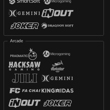
Arcade