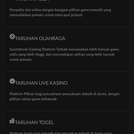
Penyedia slot online dengan beragam pilihan game menarik yang
memudahkan pemain untuk mencapai jackpot
TARUHAN OLAHRAGA
Sportsbook Gaming Platform Terbaik menawarkan lebih banyak game,
odds yang lebih tinggi, dan menyediakan pilihan yang lebih banyak
untuk pemain.
TARUHAN LIVE KASINO
Platform Pilihan bagi perusahaan-perusahaan terbaik di dunia, dengan
pilihan variasi game terbanyak
TARUHAN TOGEL
Platform togel yang menarik dari perusahan terbaik di dunia yang