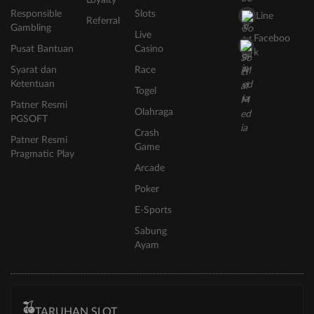
Loyalty
Responsible
Slots
Line
Referral
Gambling
Live
Faceboo
Pusat Bantuan
Casino
k
Syarat dan
Race
Ketentuan
Togel
Patner Resmi
Olahraga
PGSOFT
Crash
Patner Resmi
Game
Pragmatic Play
Arcade
Poker
E-Sports
Sabung
Ayam
TARUHAN SLOT