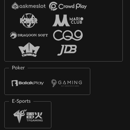
Poker
E-Sports