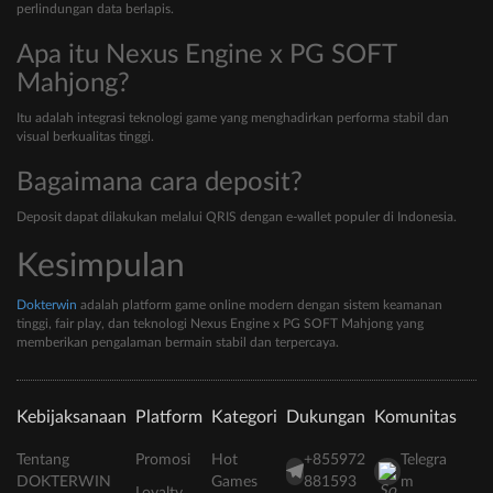
perlindungan data berlapis.
Apa itu Nexus Engine x PG SOFT
Mahjong?
Itu adalah integrasi teknologi game yang menghadirkan performa stabil dan
visual berkualitas tinggi.
Bagaimana cara deposit?
Deposit dapat dilakukan melalui QRIS dengan e-wallet populer di Indonesia.
Kesimpulan
Dokterwin
adalah platform game online modern dengan sistem keamanan
tinggi, fair play, dan teknologi Nexus Engine x PG SOFT Mahjong yang
memberikan pengalaman bermain stabil dan terpercaya.
Kebijaksanaan
Platform
Kategori
Dukungan
Komunitas
Tentang
Promosi
Hot
+855972
Telegra
DOKTERWIN
Games
881593
m