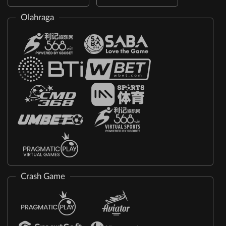
Olahraga
Crash Game