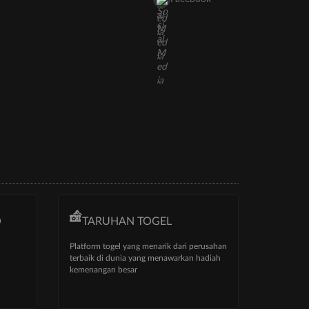
O
TARUHAN TOGEL
Platform togel yang menarik dari perusahan
terbaik di dunia yang menawarkan hadiah
kemenangan besar