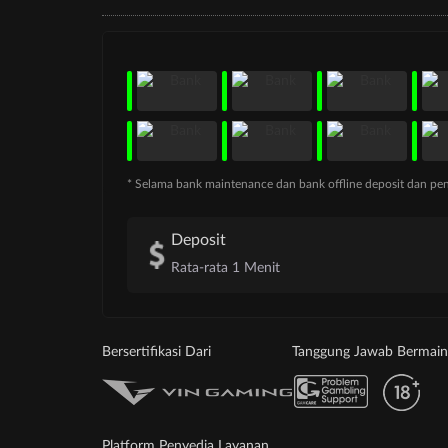
* Selama bank maintenance dan bank offline deposit dan pen
Deposit
Rata-rata 1 Menit
Bersertifikasi Dari
Tanggung Jawab Bermain
Platform Penyedia Layanan