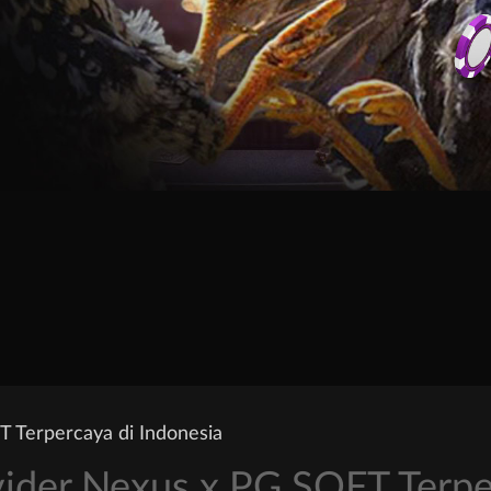
Terpercaya di Indonesia
er Nexus x PG SOFT Terper