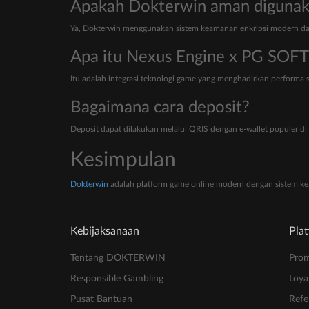
Apakah Dokterwin aman diguna
Ya, Dokterwin menggunakan sistem keamanan enkripsi modern dan
Apa itu Nexus Engine x PG SOF
Itu adalah integrasi teknologi game yang menghadirkan performa sta
Bagaimana cara deposit?
Deposit dapat dilakukan melalui QRIS dengan e-wallet populer di 
Kesimpulan
Dokterwin
adalah platform game online modern dengan sistem kea
Kebijaksanaan
Pla
Tentang DOKTERWIN
Prom
Responsible Gambling
Loya
Pusat Bantuan
Refe