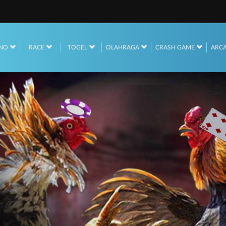
INO
RACE
TOGEL
OLAHRAGA
CRASH GAME
ARC