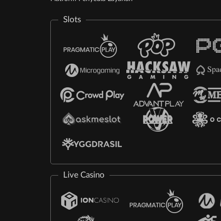
Slots
Live Casino