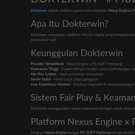
Dokterwin
adalah platform game online berbasis
Nexus Engine x
Apa Itu Dokterwin?
Dokterwin merupakan platform hiburan digital yang mengutamakan
manipulasi hasil.
Keunggulan Dokterwin
Provider Terverifikasi
- Nexus Engine x PG SOFT Mahjong
Keamanan Tinggi
- Sistem enkripsi modern untuk perlindungan da
Fair Play System
- Hasil permainan transparan
Server Stabil
- Akses cepat tanpa gangguan
User Experience Modern
- Interface responsif di semua perangkat
Sistem Fair Play & Keama
Dokterwin menggunakan sistem keamanan berlapis untuk memastikan
Platform Nexus Engine x
Integrasi
Nexus Engine
dengan
PG SOFT Mahjong
menghadirkan ga