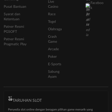
Live
Faceboo
Pusat Bantuan
Casino
k
Syarat dan
Race
Ketentuan
Togel
Patner Resmi
Olahraga
PGSOFT
Crash
Patner Resmi
Game
Pragmatic Play
Arcade
Poker
E-Sports
Sabung
Ayam
TARUHAN SLOT
Penyedia slot online dengan beragam pilihan game menarik yang