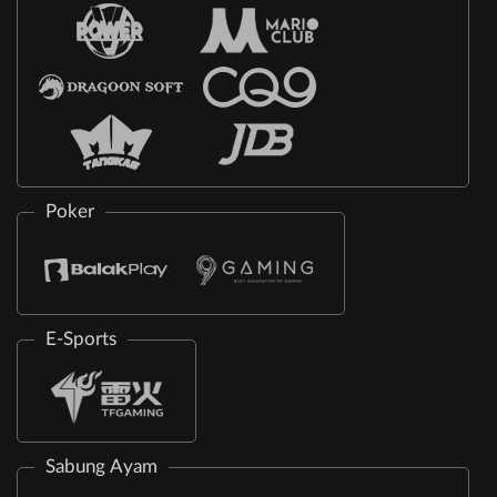
Poker
E-Sports
Sabung Ayam