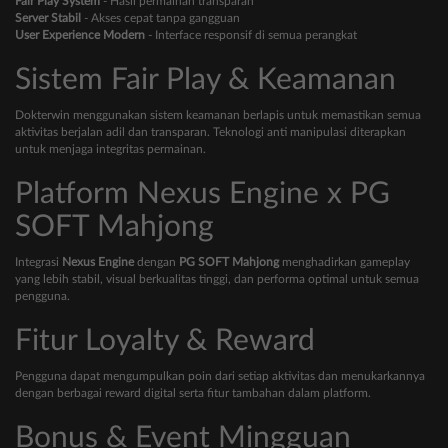
Fair Play System
- Hasil permainan transparan
Server Stabil
- Akses cepat tanpa gangguan
User Experience Modern
- Interface responsif di semua perangkat
Sistem Fair Play & Keamanan
Dokterwin menggunakan sistem keamanan berlapis untuk memastikan semua
aktivitas berjalan adil dan transparan. Teknologi anti manipulasi diterapkan
untuk menjaga integritas permainan.
Platform Nexus Engine x PG
SOFT Mahjong
Integrasi
Nexus Engine
dengan
PG SOFT Mahjong
menghadirkan gameplay
yang lebih stabil, visual berkualitas tinggi, dan performa optimal untuk semua
pengguna.
Fitur Loyalty & Reward
Pengguna dapat mengumpulkan poin dari setiap aktivitas dan menukarkannya
dengan berbagai reward digital serta fitur tambahan dalam platform.
Bonus & Event Mingguan