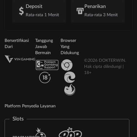
Deposit
Penarikan
Rata-rata 1 Menit
Rata-rata 3 Menit
Bersertifikasi
Tanggung
Browser
Dari
Jawab
Yang
Bermain
Didukung
©2026 DOKTERWIN.
Hak cipta dilindungi |
18+
Platform Penyedia Layanan
Slots