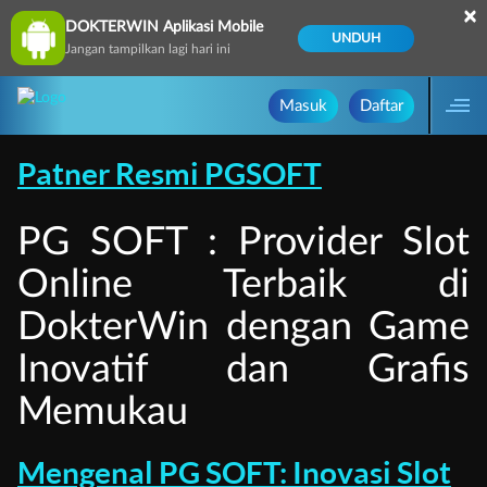
×
DOKTERWIN Aplikasi Mobile
UNDUH
Jangan tampilkan lagi hari ini
Masuk
Daftar
Patner Resmi PGSOFT
PG SOFT : Provider Slot
Online Terbaik di
DokterWin dengan Game
Inovatif dan Grafis
Memukau
Mengenal PG SOFT: Inovasi Slot