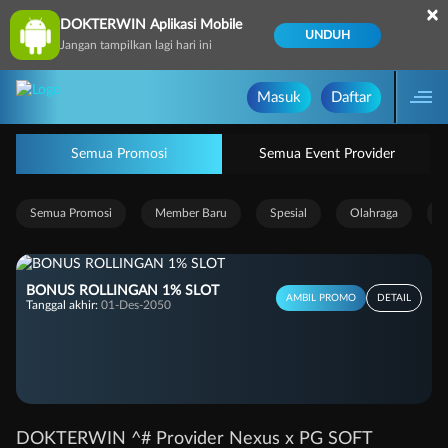
×
DOKTERWIN Aplikasi Mobile
UNDUH
Jangan tampilkan lagi hari ini
Masuk
Daftar
Semua Promosi
Semua Event Provider
Semua Promosi
Member Baru
Spesial
Olahraga
L
BONUS ROLLINGAN 1% SLOT
AMBIL PROMO
DETAIL
Tanggal akhir:
01-Des-2050
DOKTERWIN ^# Provider Nexus x PG SOFT