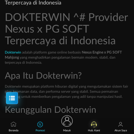
Terpercaya di Indonesia
DOKTERWIN ^# Provider
Nexus x PG SOFT
Terpercaya di Indonesia
Dokterwin
adalah platform game online berbasis
Nexus Engine x PG SOFT
Mahjong
yang menghadirkan pengalaman bermain modern, stabil, dan
terpercaya di Indonesia.
Apa Itu Dokterwin?
Dokterwin merupakan platform hiburan digital yang mengutamakan sistem fair
play, keamanan data, dan performa server yang stabil. Semua permainan
dirancang untuk memberikan pengalaman yang adil tanpa manipulasi hasil.
Keunggulan Dokterwin
Provider Terverifikasi
- Nexus Engine x PG SOFT Mahjong
Keamanan Tinggi
- Sistem enkripsi modern untuk perlindungan data
Fair Play System
- Hasil permainan transparan
Beranda
Promosi
Masuk
Hub. Kami
Akun Saya