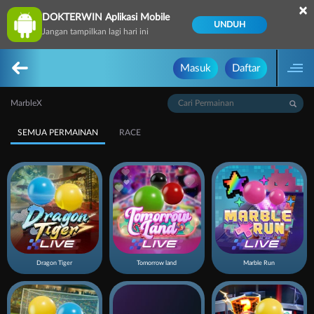
×
DOKTERWIN Aplikasi Mobile
UNDUH
Jangan tampilkan lagi hari ini
Masuk
Daftar
MarbleX
SEMUA PERMAINAN
RACE
Dragon Tiger
Tomorrow land
Marble Run