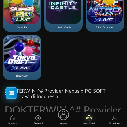
Super PK
Infinity Castle
Tokyo Drift Nitro
Tokyo Drift
DOKTERWIN ^# Provider Nexus x PG SOFT
Terpercaya di Indonesia
DOKTERWIN ^# Provider
Nexus x PG SOFT
Beranda
Promosi
Masuk
Hub. Kami
Akun Saya