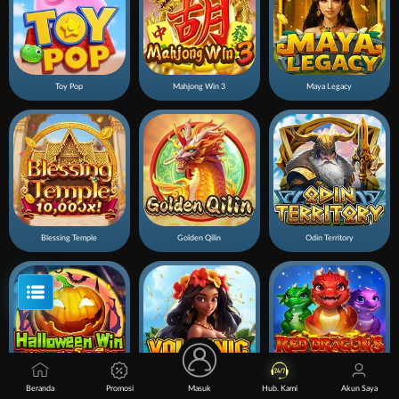
Toy Pop
Mahjong Win 3
Maya Legacy
Blessing Temple
Golden Qilin
Odin Territory
Beranda
Promosi
Masuk
Hub. Kami
Akun Saya
Halloween Win
Volcanic Legend
Red Dragon’s Treasure